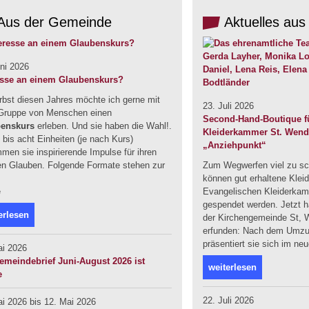
Aus der Gemeinde
Aktuelles aus
ni 2026
esse an einem Glaubenskurs?
rbst diesen Jahres möchte ich gerne mit
23. Juli 2026
 Gruppe von Menschen einen
Second-Hand-Boutique fü
enskurs
erleben. Und sie haben die Wahl!.
Kleiderkammer St. Wendel
i bis acht Einheiten (je nach Kurs)
„Anziehpunkt“
en sie inspirierende Impulse für ihren
en Glauben. Folgende Formate stehen zur
Zum Wegwerfen viel zu sc
können gut erhaltene Klei
e
Evangelischen Kleiderka
gespendet werden. Jetzt ha
erlesen
der Kirchengemeinde St, W
erfunden: Nach dem Umzug
präsentiert sie sich im ne
ai 2026
emeindebrief Juni-August 2026 ist
weiterlesen
e
22. Juli 2026
ai 2026 bis 12. Mai 2026