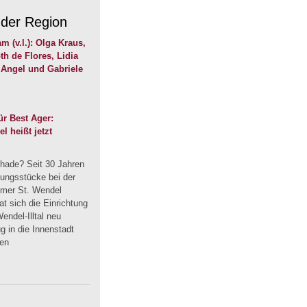
 der Region
r Best Ager:
 heißt jetzt
hade? Seit 30 Jahren
dungsstücke bei der
mmer St. Wendel
t sich die Einrichtung
endel-Illtal neu
 in die Innenstadt
uen