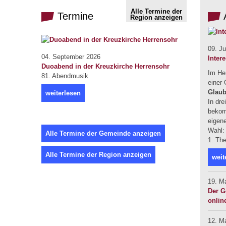
Alle Termine der
Termine
Region anzeigen
09. Ju
04. September 2026
Inter
Duoabend in der Kreuzkirche Herrensohr
Im He
81. Abendmusik
einer
Glaub
weiterlesen
In dre
bekomm
eigen
Wahl:
Alle Termine der Gemeinde anzeigen
1. Th
Alle Termine der Region anzeigen
weit
19. M
Der G
onlin
12. M